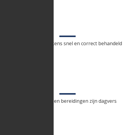
SNELLE BEREIDING
Je bestelling wordt telkens snel en correct behandeld
VERSE PRODUCTEN
Onze producten en eigen bereidingen zijn dagvers