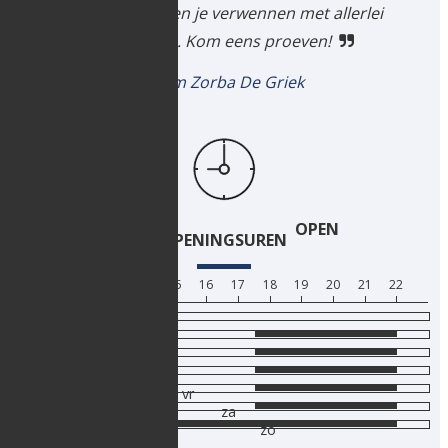
adres. We zullen je verwennen met allerlei
lekkernijen. Kom eens proeven!
Team Zorba De Griek
OPEN
OPENINGSUREN
12
13
14
15
16
17
18
19
20
21
22
ma
di
wo
do
vr
za
zo