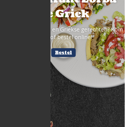
De Griek
Zin in lekkere pita en Griekse gerechten? Kom
langs of bestel online!
Bestel