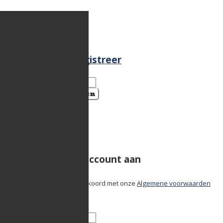
Aanmelden
×
Meld je aan of
registreer
Aanmelden
Sluiten
Registreer
×
Maak een nieuw account aan
Door te registreren ga je akkoord met onze
Algemene voorwaarden
en
Privacybeleid
.