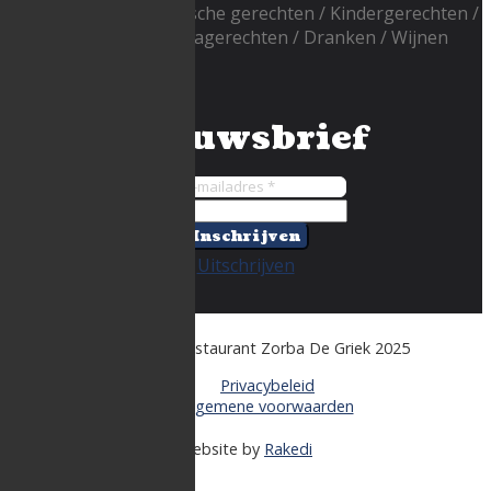
van de grill
Vegetarische gerechten
Kindergerechten
Supplementen
Nagerechten
Dranken
Wijnen
Nieuwsbrief
Inschrijven
Uitschrijven
Copyright © Restaurant Zorba De Griek 2025
Privacybeleid
Algemene voorwaarden
Website by
Rakedi