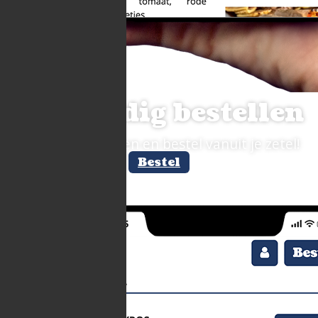
Eenvoudig bestellen
Vermijd wachtrijen en bestel vanuit je zetel!
Bestel