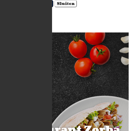
Account aanmaken
Sluiten
Winkelwagen
×
Restaurant Zorba