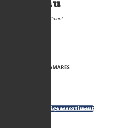
Ons menu
Een greep uit ons assortiment
GEFRITUURDE CALAMARES
€ 17,00
.
Bekijk ons volledige assortiment