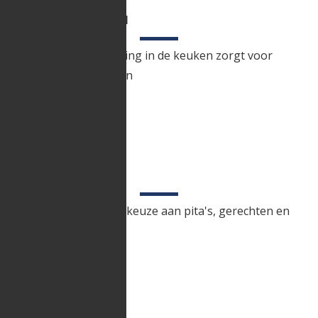
TALENT IN DE KEUKEN
Onze jarenlange ervaring in de keuken zorgt voor
smaakvolle bereidingen
RUIME KEUZE
We hebben een ruime keuze aan pita's, gerechten en
schotels.